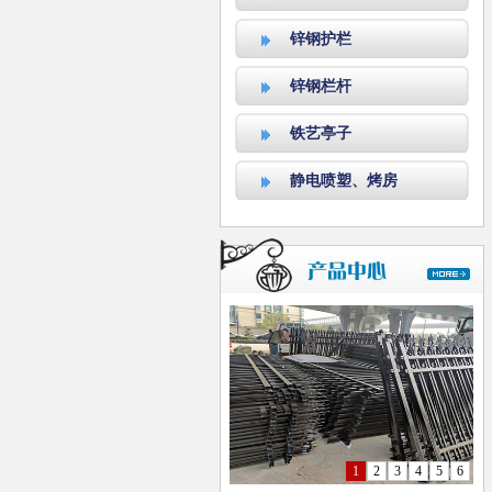
锌钢护栏
锌钢栏杆
铁艺亭子
静电喷塑、烤房
1
2
3
4
5
6